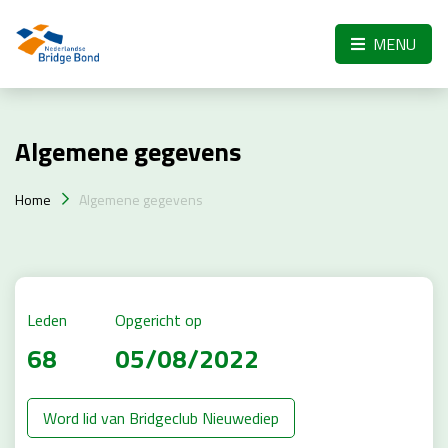
Skip to the main content
MENU
Algemene gegevens
Home
Algemene gegevens
Leden
Opgericht op
68
05/08/2022
Word lid van Bridgeclub Nieuwediep